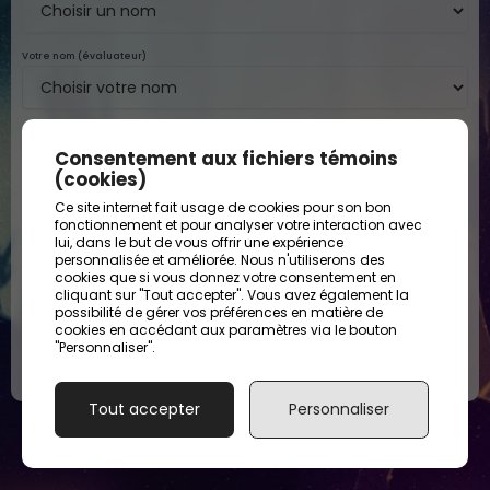
Votre nom (évaluateur)
Consentement aux fichiers témoins
Rétroaction sur la Période Écoulée
(cookies)
1. Contribution à l'équipe et à la mission
Ce site internet fait usage de cookies pour son bon
Évaluation des Compétences Observées
fonctionnement et pour analyser votre interaction avec
Évaluez les compétences de votre collègue en vous basant sur des comportements
lui, dans le but de vous offrir une expérience
concrets et observables.
personnalisée et améliorée. Nous n'utiliserons des
Pistes de Développement et Collaboration
cookies que si vous donnez votre consentement en
Domaine : Intervention auprès des jeunes
1. Forces et contributions uniques
cliquant sur "Tout accepter". Vous avez également la
possibilité de gérer vos préférences en matière de
1. Établir une
Imprimer / PDF
cookies en accédant aux paramètres via le bouton
1
2
3
4
5
relation de
"Personnaliser".
confiance et des
interactions de
SOUMETTRE L'ÉVALUATION
qualité
2. Gestion d'un défi notable
Tout accepter
Personnaliser
2. Assurer la
1
2
3
4
5
sécurité et le
développement
des jeunes
3. Planifier et